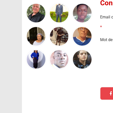
Con
Email o
*
Mot de