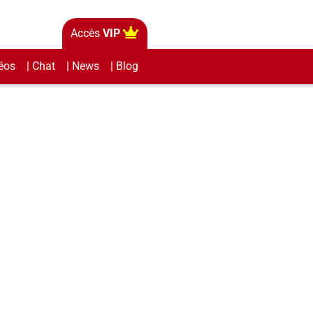
Accès
VIP
éos
| Chat
| News
| Blog