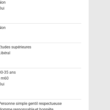
Non
Oui
Non
Etudes supérieures
Libéral
30-35 ans
1m60
Oui
Personne simple gentil respectueuse
Homme responsable,et honnête