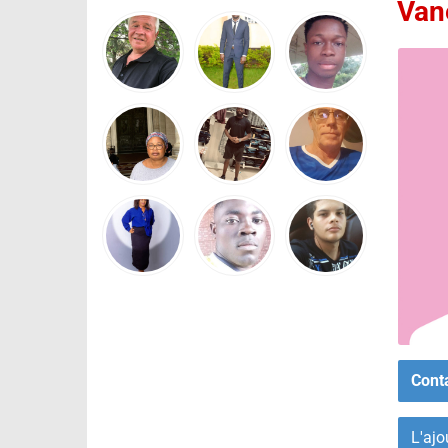
Van
Cont
L'ajo