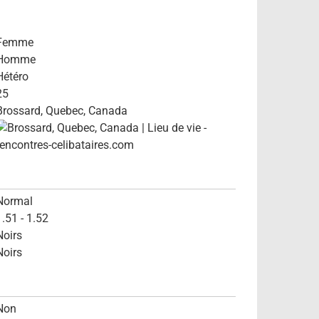
Femme
Homme
Hétéro
25
Brossard, Quebec, Canada
Normal
1.51 - 1.52
Noirs
Noirs
Non