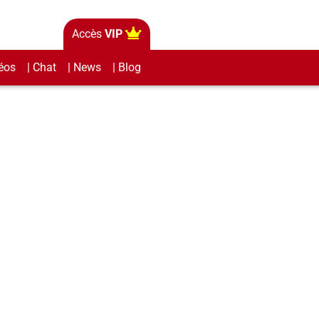
Accès
VIP
éos
| Chat
| News
| Blog