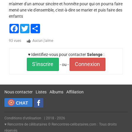
m'aimer d'un amour sincère et honnête pour qui on pourra faire
mené une vie d'ensemble, c'est-à-dire se marier et puis faire des
enfants
Facebook
Twitter
Share
93 vues
Aucun j'aime
♥ Identifiez-vous pour contacter
Selenge
:
S'inscrire
Connexion
- ou -
Nous contacter
Listes
Albums
Affiliation
CHAT
Conditions d'utilisation
| 2018 - 2026
♥ Rencontre de célibataires © Rencontres-celibataires.com : Tous droits
réservés