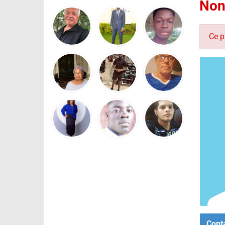
Non
Ce p
Cont