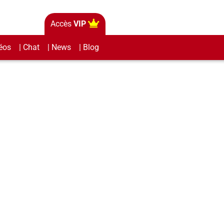
Accès
VIP
éos
| Chat
| News
| Blog