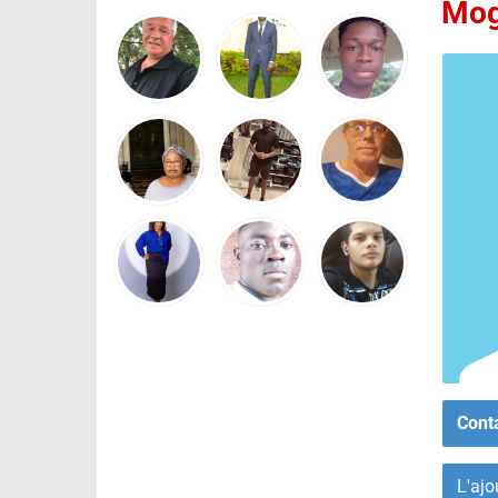
Mog
Cont
L'ajo