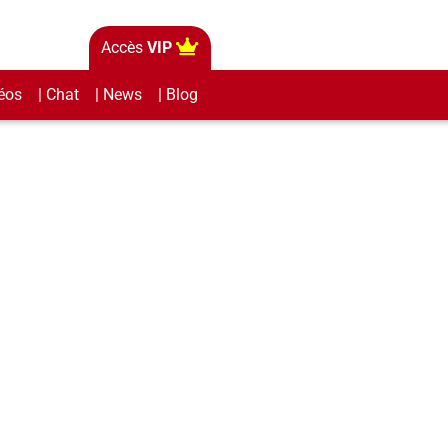
Accès
VIP
éos
| Chat
| News
| Blog