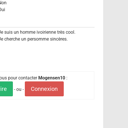
Non
Oui
Je suis un homme ivoirienne très cool.
Je cherche un persomme sincères.
-vous pour contacter
Mogensen10
:
ire
Connexion
- ou -