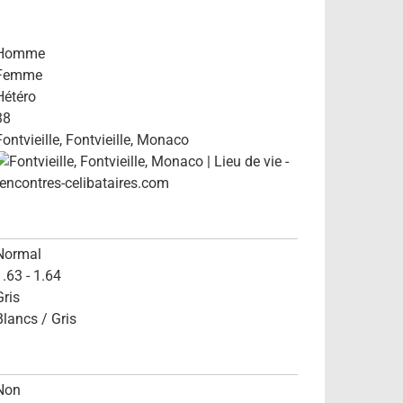
Homme
Femme
Hétéro
38
Fontvieille, Fontvieille, Monaco
Normal
1.63 - 1.64
Gris
Blancs / Gris
Non