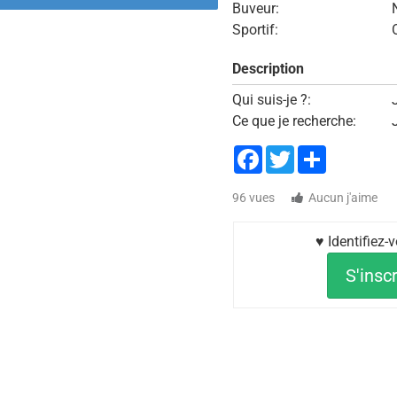
Buveur:
Sportif:
Description
Qui suis-je ?:
Ce que je recherche:
Facebook
Twitter
Share
96 vues
Aucun j'aime
♥ Identifiez
S'inscr