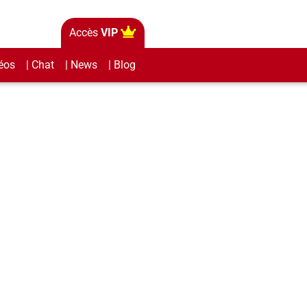
Accès
VIP
éos
| Chat
| News
| Blog