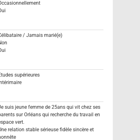
Occasionnellement
Oui
Célibataire / Jamais marié(e)
Non
Oui
Etudes supérieures
Intérimaire
Je suis jeune femme de 25ans qui vit chez ses
parents sur Orléans qui recherche du travail en
espace vert.
Une relation stable sérieuse fidèle sincère et
honnête