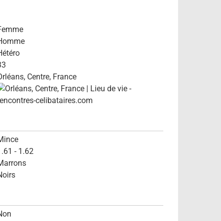
Femme
Homme
Hétéro
33
Orléans, Centre, France
Mince
1.61 - 1.62
Marrons
Noirs
Non