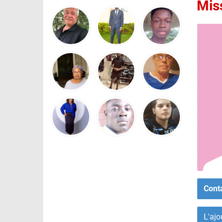
Mis
Cont
L'ajo