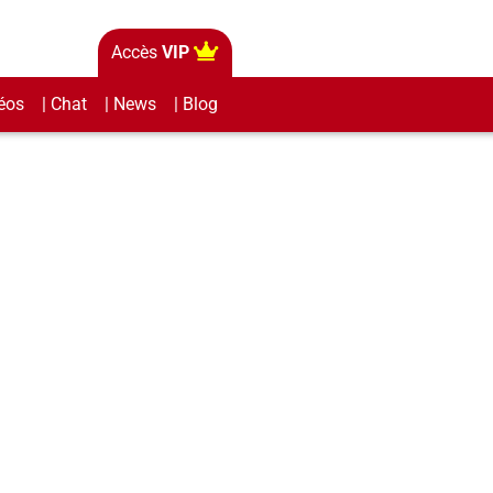
Accès
VIP
éos
| Chat
| News
| Blog