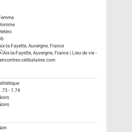
Femme
Homme
Hétéro
36
Aix-la-Fayette, Auvergne, France
Athlétique
1.73 - 1.74
Noirs
Noirs
Non