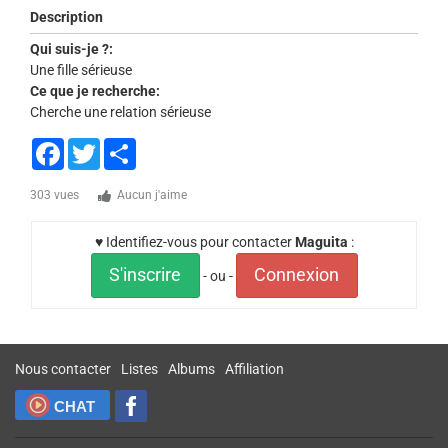
Description
Qui suis-je ?:
Une fille sérieuse
Ce que je recherche:
Cherche une relation sérieuse
Facebook
Twitter
Share
303 vues
Aucun j'aime
♥ Identifiez-vous pour contacter
Maguita
:
S'inscrire
Connexion
- ou -
Nous contacter
Listes
Albums
Affiliation
CHAT