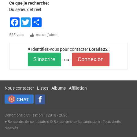
Ce que je recherche:
Du sérieux et réel
Facebook
Twitter
Share
535 vues
Aucun j'aime
♥ Identifiez-vous pour contacter
Lorada22
:
S'inscrire
Connexion
- ou -
Nous contacter
Listes
Albums
Affiliation
CHAT
Conditions d'utilisation
| 2018 - 2026
♥ Rencontre de célibataires © Rencontres-celibataires.com : Tous droits
réservés