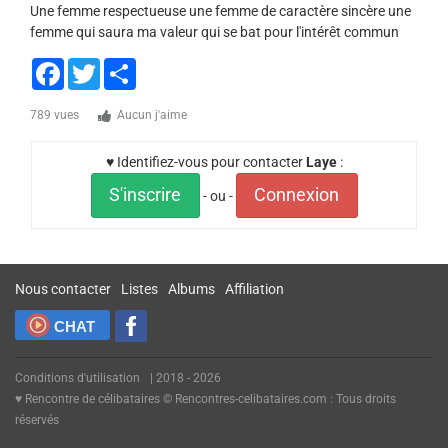
Une femme respectueuse une femme de caractère sincère une
femme qui saura ma valeur qui se bat pour l'intérêt commun
Facebook
Twitter
Share
789 vues
Aucun j'aime
♥ Identifiez-vous pour contacter
Laye
:
S'inscrire
Connexion
- ou -
Nous contacter
Listes
Albums
Affiliation
CHAT
Conditions d'utilisation
| 2018 - 2026
♥ Rencontre de célibataires © Rencontres-celibataires.com : Tous droits
réservés