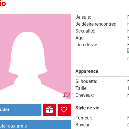
io
Je suis:
Je désire rencontrer:
Sexualité:
Age:
Lieu de vie:
Apparence
Silhouette:
Taille:
Cheveux:
Style de vie
acter
Fumeur:
Buveur:
uter aux amis