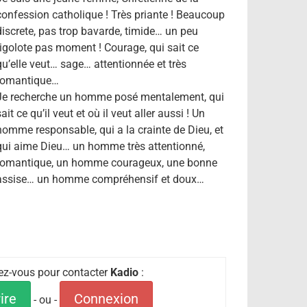
confession catholique ! Très priante ! Beaucoup
discrete, pas trop bavarde, timide… un peu
rigolote pas moment ! Courage, qui sait ce
qu’elle veut… sage… attentionnée et très
romantique…
Je recherche un homme posé mentalement, qui
ait ce qu’il veut et où il veut aller aussi ! Un
homme responsable, qui a la crainte de Dieu, et
qui aime Dieu… un homme très attentionné,
romantique, un homme courageux, une bonne
assise… un homme compréhensif et doux…
iez-vous pour contacter
Kadio
:
ire
Connexion
- ou -