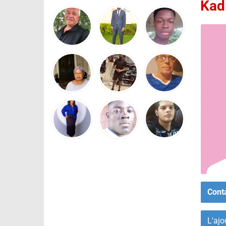
Kad
Cont
L'ajo