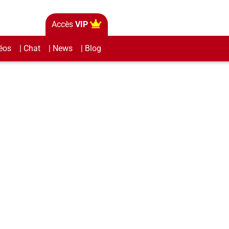
Accès
VIP
éos
| Chat
| News
| Blog