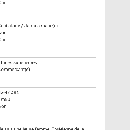
Oui
Célibataire / Jamais marié(e)
Non
Oui
Etudes supérieures
Commerçant(e)
42-47 ans
1m80
Non
Je suis une jeune femme, Chrétienne de la