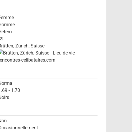
Femme
Homme
Hétéro
39
Brütten, Zürich, Suisse
Normal
1.69 - 1.70
Noirs
Non
Occasionnellement