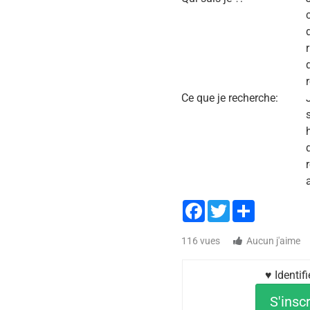
Ce que je recherche:
s
Facebook
Twitter
Share
116 vues
Aucun j'aime
♥ Identif
S'inscr