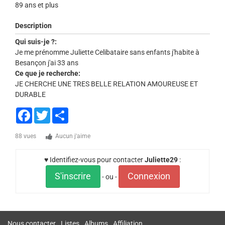
89 ans et plus
Description
Qui suis-je ?:
Je me prénomme Juliette Celibataire sans enfants j'habite à
Besançon j'ai 33 ans
Ce que je recherche:
JE CHERCHE UNE TRES BELLE RELATION AMOUREUSE ET
DURABLE
Facebook
Twitter
Share
88 vues
Aucun j'aime
♥ Identifiez-vous pour contacter
Juliette29
:
S'inscrire
Connexion
- ou -
Nous contacter
Listes
Albums
Affiliation