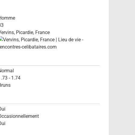
Homme
33
Vervins, Picardie, France
Normal
1.73 - 1.74
Bruns
Oui
Occasionnellement
Oui