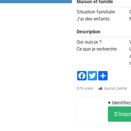
Maison et famille
Situation familiale:
J'ai des enfants:
Description
Qui suis-je ?:
Ce que je recherche:
Facebook
Twitter
Share
576 vues
Aucun j'aime
♥ Identifie
S'inscr