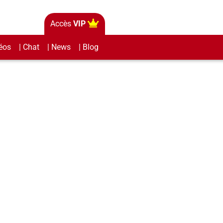
Accès
VIP
éos
| Chat
| News
| Blog