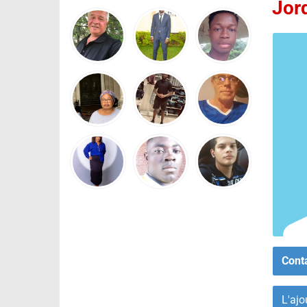
Jor
Cont
L'ajo