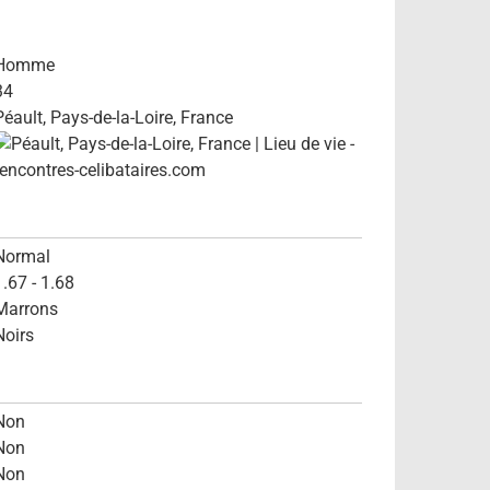
Homme
34
Péault, Pays-de-la-Loire, France
Normal
1.67 - 1.68
Marrons
Noirs
Non
Non
Non