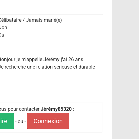
Célibataire / Jamais marié(e)
Non
Oui
Bonjour je m'appelle Jérémy j'ai 26 ans
Je recherche une relation sérieuse et durable
vous pour contacter
Jérémy85320
:
ire
Connexion
- ou -