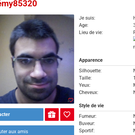
émy85320
Je suis:
Age:
Lieu de vie:
Apparence
Silhouette:
Taille:
Yeux:
Cheveux:
Style de vie
acter
Fumeur:
Buveur:
Sportif:
uter aux amis