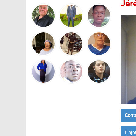
Jér
Cont
L'ajo