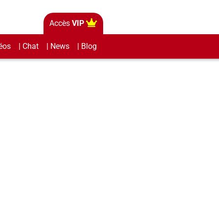
Accès
VIP
éos
| Chat
| News
| Blog