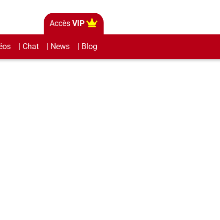
Accès
VIP
éos
| Chat
| News
| Blog