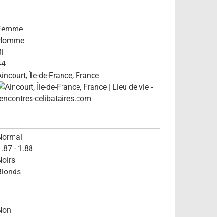
Femme
Homme
Bi
44
Aincourt, Île-de-France, France
Normal
1.87 - 1.88
Noirs
Blonds
Non