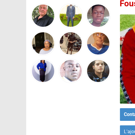
Fou
Cont
L'ajo