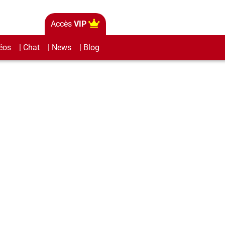
Accès
VIP
éos
| Chat
| News
| Blog