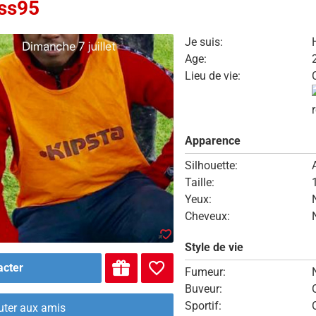
ss95
Je suis:
Age:
Lieu de vie:
Apparence
Silhouette:
Taille:
Yeux:
Cheveux:
Style de vie
acter
Fumeur:
Buveur:
Sportif:
uter aux amis