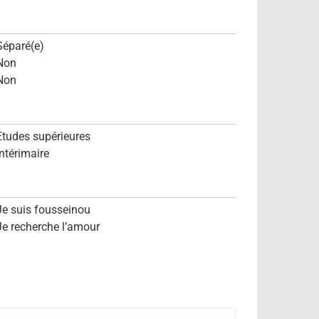
Séparé(e)
Non
Non
Etudes supérieures
Intérimaire
Je suis fousseinou
Je recherche l’amour