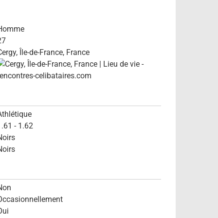
Homme
27
Cergy, Île-de-France, France
Athlétique
1.61 - 1.62
Noirs
Noirs
Non
Occasionnellement
Oui