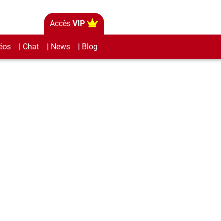
Accès
VIP
éos
| Chat
| News
| Blog