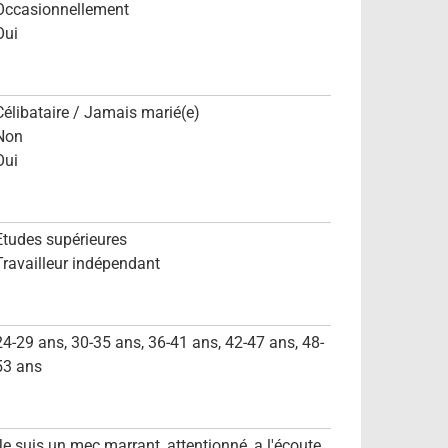
Occasionnellement
Oui
Célibataire / Jamais marié(e)
Non
Oui
Etudes supérieures
Travailleur indépendant
24-29 ans, 30-35 ans, 36-41 ans, 42-47 ans, 48-
53 ans
Je suis un mec marrant, attentionné, a l'écoute