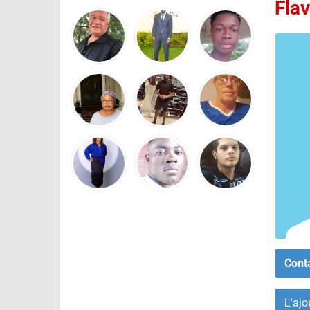
Flav
Cont
L'ajo