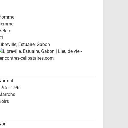
Homme
Femme
Hétéro
21
Libreville, Estuaire, Gabon
Normal
1.95 - 1.96
Marrons
Noirs
Non