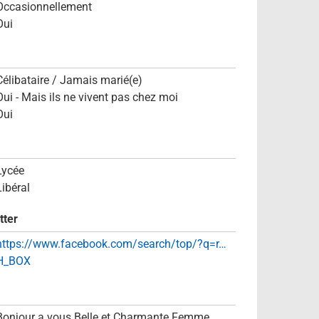
Occasionnellement
Oui
Célibataire / Jamais marié(e)
Oui - Mais ils ne vivent pas chez moi
Oui
Lycée
Libéral
tter
https://www.facebook.com/search/top/?q=r…
H_BOX
Bonjour a vous Belle et Charmante Femme