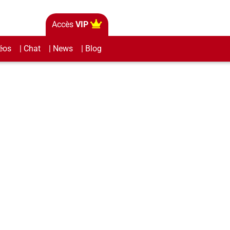
Accès
VIP
éos
| Chat
| News
| Blog