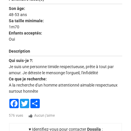
Son âge:
48-53 ans
Sa taille minimale:
1m70
Enfants acceptés:
Oui
Description
Qui suis-je ?:
Je suis une personne timide respectueuse, prête à tout par
amour. Je déteste le mensonge l'orgueil, l'infidélité
Ce que je recherche:
A la recherche d'un homme attentionné aimable respectueux
surtout honnête
Facebook
Twitter
Share
576 vues
Aucun j'aime
♥ Identifiez-vous pour contacter
Dossila
: