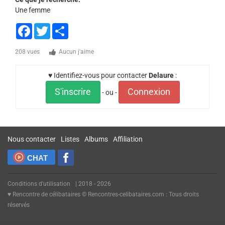
Une femme
Facebook
Twitter
Share
208 vues
Aucun j'aime
♥ Identifiez-vous pour contacter
Delaure
:
S'inscrire
Connexion
- ou -
Nous contacter
Listes
Albums
Affiliation
CHAT
Conditions d'utilisation
| 2018 - 2026
♥ Rencontre de célibataires © Rencontres-celibataires.com : Tous droits
réservés