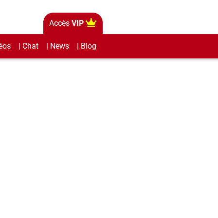
Accès
VIP
éos
| Chat
| News
| Blog