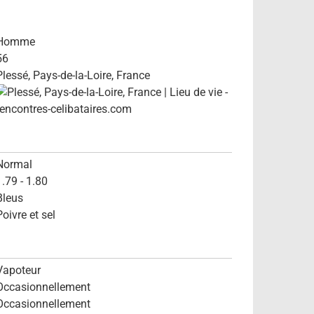
Homme
56
Plessé, Pays-de-la-Loire, France
Normal
1.79 - 1.80
Bleus
Poivre et sel
Vapoteur
Occasionnellement
Occasionnellement