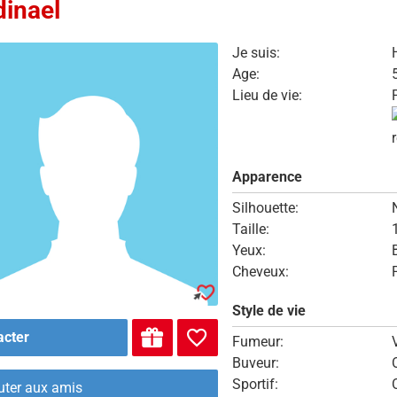
dinael
Je suis:
Age:
Lieu de vie:
Apparence
Silhouette:
Taille:
Yeux:
Cheveux:
Style de vie
acter
Fumeur:
Buveur:
Sportif:
uter aux amis