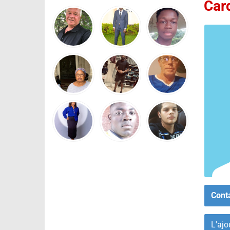
Car
Cont
L'ajo