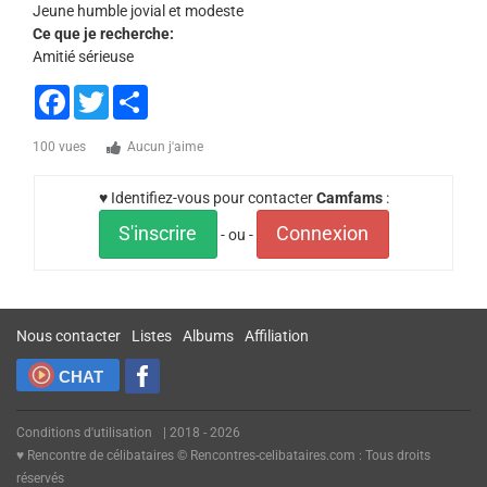
Jeune humble jovial et modeste
Ce que je recherche:
Amitié sérieuse
Facebook
Twitter
Share
100 vues
Aucun j'aime
♥ Identifiez-vous pour contacter
Camfams
:
S'inscrire
Connexion
- ou -
Nous contacter
Listes
Albums
Affiliation
CHAT
Conditions d'utilisation
| 2018 - 2026
♥ Rencontre de célibataires © Rencontres-celibataires.com : Tous droits
réservés