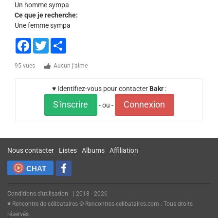
Un homme sympa
Ce que je recherche:
Une femme sympa
Facebook
Twitter
Share
95 vues
Aucun j'aime
♥ Identifiez-vous pour contacter
Bakr
:
S'inscrire
Connexion
- ou -
Nous contacter
Listes
Albums
Affiliation
CHAT
Conditions d'utilisation
| 2018 - 2026
♥ Rencontre de célibataires © Rencontres-celibataires.com : Tous droits
réservés