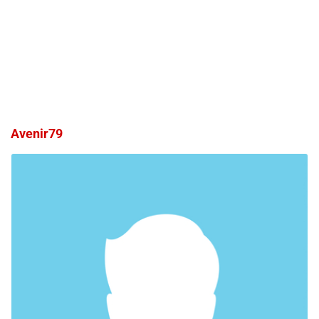
Avenir79