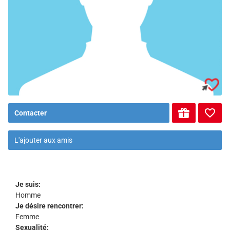
Contacter
L'ajouter aux amis
Je suis:
Homme
Je désire rencontrer:
Femme
Sexualité: