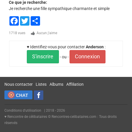
Ce que je recherche:
Je recherche une fille sympathique charmante et simple
Facebook
Twitter
Share
1718 vues
Aucun j'aime
♥ Identifiez-vous pour contacter
Anderson
:
S'inscrire
Connexion
- ou -
Nous contacter
Listes
Albums
Affiliation
CHAT
Conditions d'utilisation
| 2018 - 2026
♥ Rencontre de célibataires © Rencontres-celibataires.com : Tous droits
réservés