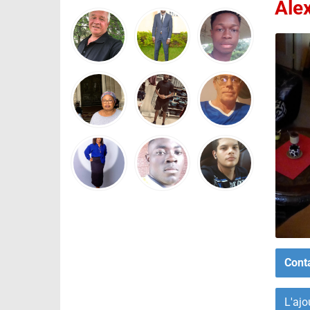
Ale
Cont
L'ajo