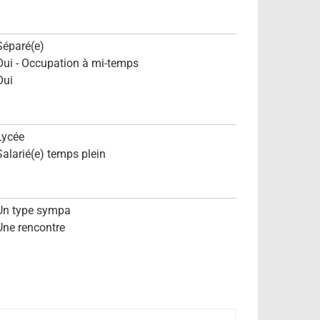
Séparé(e)
Oui - Occupation à mi-temps
Oui
Lycée
Salarié(e) temps plein
Un type sympa
Une rencontre