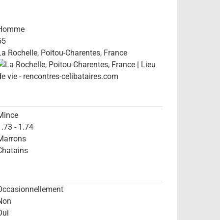
Homme
55
La Rochelle, Poitou-Charentes, France
Mince
1.73 - 1.74
Marrons
Chatains
Occasionnellement
Non
Oui