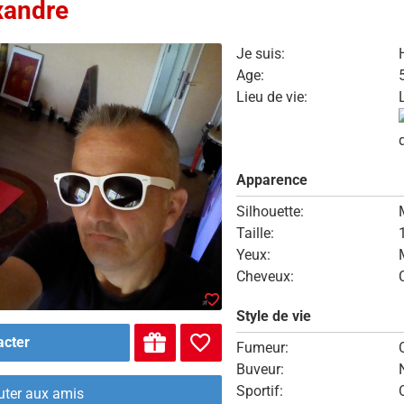
xandre
Je suis:
Age:
Lieu de vie:
Apparence
Silhouette:
Taille:
Yeux:
Cheveux:
Style de vie
acter
Fumeur:
Buveur:
Sportif:
uter aux amis