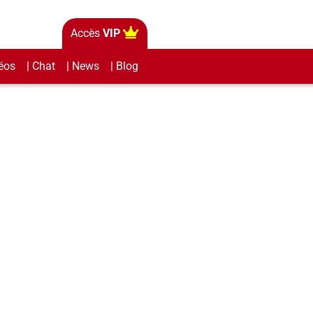
Accès
VIP
éos
| Chat
| News
| Blog