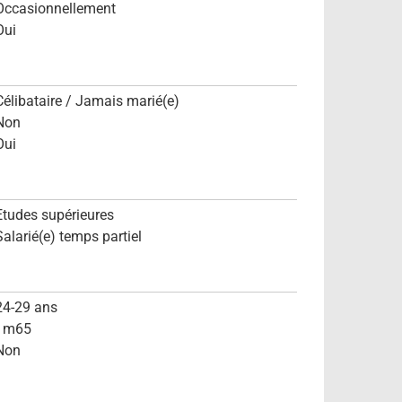
Occasionnellement
Oui
Célibataire / Jamais marié(e)
Non
Oui
Etudes supérieures
Salarié(e) temps partiel
24-29 ans
1m65
Non