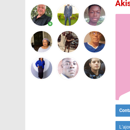
Aki
Cont
L'ajo