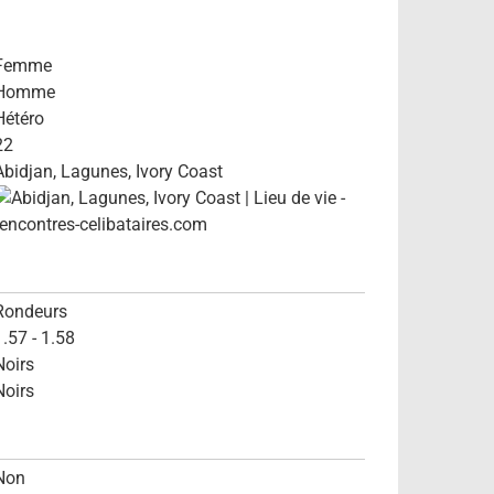
Femme
Homme
Hétéro
22
Abidjan, Lagunes, Ivory Coast
Rondeurs
1.57 - 1.58
Noirs
Noirs
Non