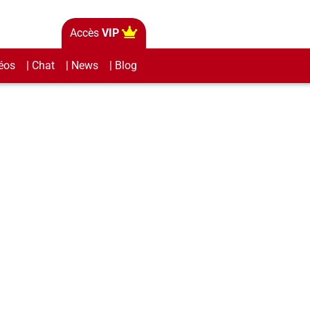
Accès
VIP
éos
| Chat
| News
| Blog