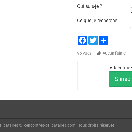
Qui suis-je ?:
Ce que je recherche:
Facebook
Twitter
Share
96 vues
Aucun j'aime
♥ Identifi
S'inscr
libataires © Rencontres-celibataires.com : Tous droits réservés