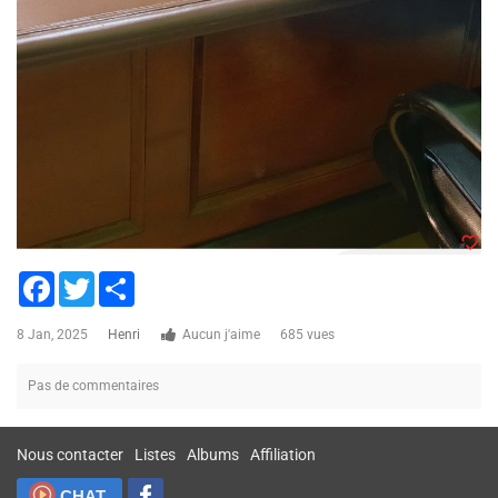
Facebook
Twitter
Share
8 Jan, 2025
Henri
Aucun j'aime
685 vues
Pas de commentaires
Nous contacter
Listes
Albums
Affiliation
CHAT