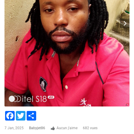
Facebook
Twitter
Share
7 Jan, 2025
Babyjet86
Aucun j'aime
682 vues